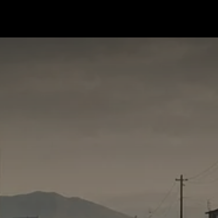
dt |
Pregúntale a Freundt |