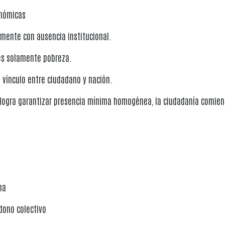
onómicas
amente con ausencia institucional.
es solamente pobreza.
l vínculo entre ciudadano y nación.
 logra garantizar presencia mínima homogénea, la ciudadanía comie
ma
dono colectivo