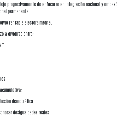
 dejó progresivamente de enfocarse en integración nacional y empezó
onal permanente.
volvió rentable electoralmente.
ó a dividirse entre:
os”
les
 acumulativa:
ohesión democrática.
conocer desigualdades reales.