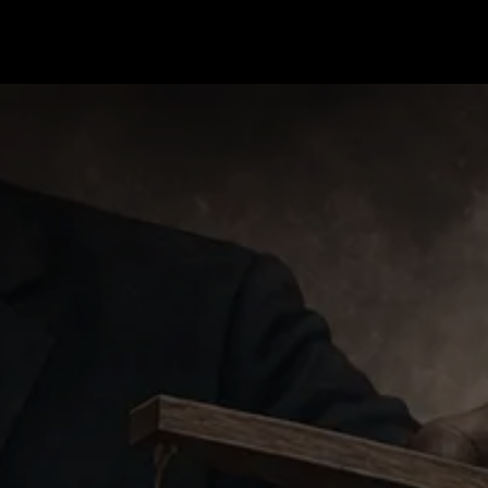
dt |
Pregúntale a Freundt |