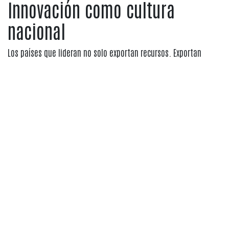
Innovación como cultura
nacional
Los países que lideran no solo exportan recursos. Exportan
conocimiento.
El Perú necesita:
Universidades competitivas.
Centros tecnológicos regionales.
Incentivos reales a investigación aplicada.
Invertir en educación es apostar por soberanía productiva.
AFORISMOS