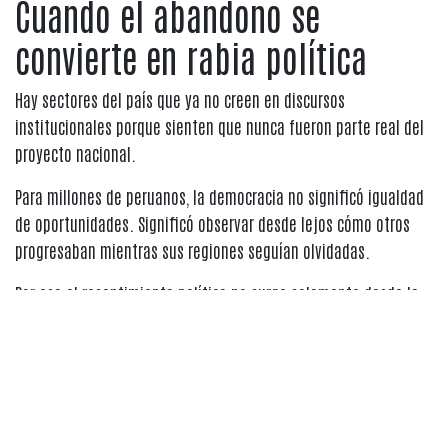
Cuando el abandono se
convierte en rabia política
Hay sectores del país que ya no creen en discursos
institucionales porque sienten que nunca fueron parte real del
proyecto nacional.
Para millones de peruanos, la democracia no significó igualdad
de oportunidades. Significó observar desde lejos cómo otros
progresaban mientras sus regiones seguían olvidadas.
Por eso el resentimiento político no surge solamente desde la
pobreza. Surge desde la sensación de exclusión.
El centralismo no solo concentró recursos. También concentró
reconocimiento.
Mientras Lima discutía gobernabilidad, muchas regiones