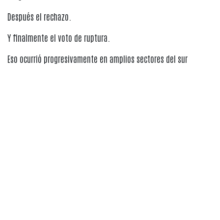
Después el rechazo.
Y finalmente el voto de ruptura.
Eso ocurrió progresivamente en amplios sectores del sur
peruano.
Durante años, muchas regiones sintieron que:
• Producían riqueza
• Aportaban recursos
• Sostenían parte de la economía nacional
Todo esto a pesar de que seguían siendo observados desde la
distancia.
La consecuencia inevitable fue una creciente fractura con el