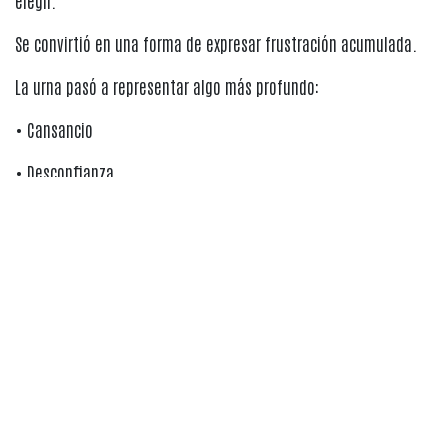
Se convirtió en una forma de expresar frustración acumulada.
La urna pasó a representar algo más profundo:
• Cansancio
• Desconfianza
• Necesidad de reconocimiento
• Rechazo al abandono histórico
Por eso muchos ciudadanos votan contra quienes sienten que
representan continuidad del sistema central.
No necesariamente porque crean plenamente en alternativas
radicales.
Sino porque quieren romper una sensación prolongada de