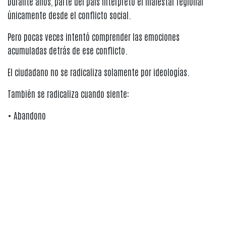
Durante años, parte del país interpretó el malestar regional
únicamente desde el conflicto social.
Pero pocas veces intentó comprender las emociones
acumuladas detrás de ese conflicto.
El ciudadano no se radicaliza solamente por ideologías.
También se radicaliza cuando siente:
• Abandono
• Indiferencia
• Falta de oportunidades
• Ausencia de reconocimiento
La rabia política muchas veces nace allí donde el ciudadano
siente que el país oficial nunca lo tomó verdaderamente en