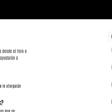
Redes Sociales |
La Columna de Freun
 desde el foro o
 ayudarán a
e le otorgarán
s?
ios que se