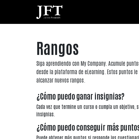
Ir al contenido
| Inicio |
Perfil |
Rangos
Siga aprendiendo con My Company. Acumule puntos
desde la plataforma de eLearning. Estos puntos le
alcanzar nuevos rangos.
¿Cómo puedo ganar insignias?
Cada vez que termine un curso o cumpla un objetivo, s
insignias.
¿Cómo puedo conseguir más punto
Puede obtener más puntos si responde los cuestionar