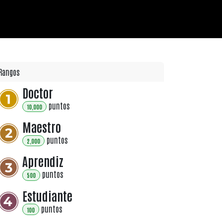
dt |
Pregúntale a Freundt |
Rangos
Doctor
punto
s
10,000
Maestro
punto
s
2,000
Aprendiz
punto
s
500
Estudiante
punto
s
100