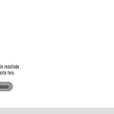
gún resultado
.
este foro.
ciones