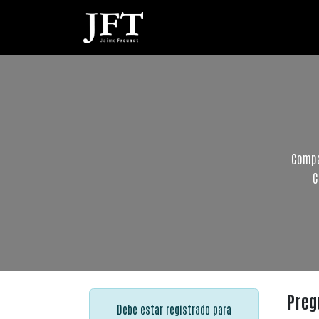
Ir al contenido
| Inicio |
Perfil |
Compa
C
Preg
Debe estar registrado para